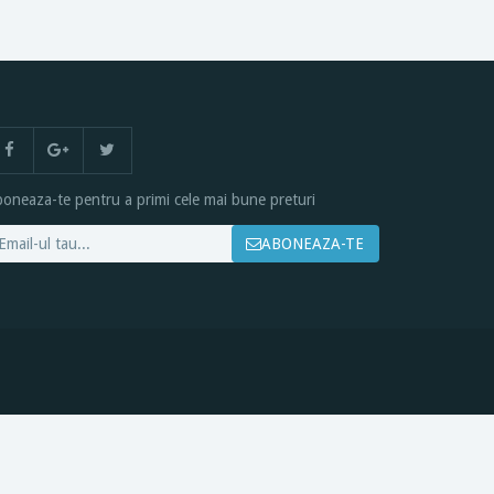
oneaza-te pentru a primi cele mai bune preturi
ABONEAZA-TE